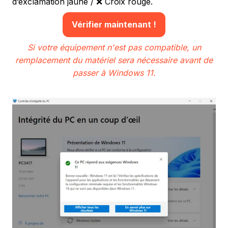
d’exclamation jaune / ❌ Croix rouge.
Vérifier maintenant !
Si votre équipement n'est pas compatible, un
remplacement du matériel sera nécessaire avant de
passer à Windows 11.